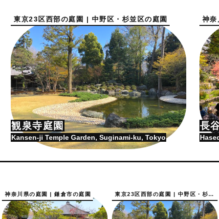
東京23区西部の庭園 | 中野区・杉並区の庭園
神奈
観泉寺庭園
長
Kansen-ji Temple Garden, Suginami-ku, Tokyo
Hased
神奈川県の庭園 | 鎌倉市の庭園
東京23区西部の庭園 | 中野区・杉並区の庭園