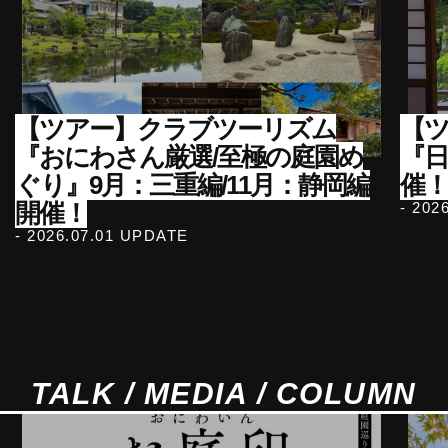
【ツアー】クラブツーリズム
【ツ
『おにわさん厳選/至極の庭園め
『
ぐり』9月：三重編/11月：静岡編
催！
開催！
- 202
- 2026.07.01 UPDATE
TALK / MEDIA / COLUMN