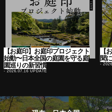
【お庭印】お庭印プロジェクト
【
始動〜日本全国の庭園を守る庭
聞
園巡りの新習慣
- 202
- 2026.07.16 UPDATE