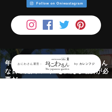
Follow on Oniwastagram
年々消滅が進む『日本庭園』。
そん
おにわさん運営：
by
カレンフジ
な日本庭園の“今”を伝える場所が必
要だ。
庭園情報メディア《おにわさん》では
日本
庭園を中心に2,000箇所の庭園情報と約
40,000枚の庭園写真、
交通アクセスなど庭