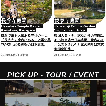
長谷寺庭園
観泉寺庭園
Hasedera Temple Garden,
Kansen-ji Temple Garden,
Kamakura, Kanagawa
Suginami-ku, Tokyo
鎌倉で最も人気ある寺社の一つ
戦国大名・今川家ゆかりの寺院に
「長谷寺」境内にある、四季の草
ある池泉式の日本庭園。境内の今
花が楽しめる複数の日本庭園。
川氏真を含む今川家の墓所は東京
都指定旧跡。
2019年5月29日更新
2019年4月16日更新
PICK UP - TOUR / EVENT