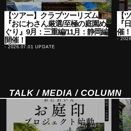
【ツアー】クラブツーリズム
【ツ
『おにわさん厳選/至極の庭園め
『
ぐり』9月：三重編/11月：静岡編
催！
開催！
- 202
- 2026.07.01 UPDATE
TALK / MEDIA / COLUMN