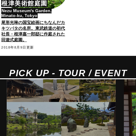
根津美術館庭園
Nezu Museum's Garden,
Minato-ku, Tokyo
尾形光琳の国宝絵画にちなんだカ
キツバタの名所。東武鉄道の初代
社長・根津嘉一郎邸に作庭された
回遊式庭園。
2018年8月9日更新
PICK UP - TOUR / EVENT