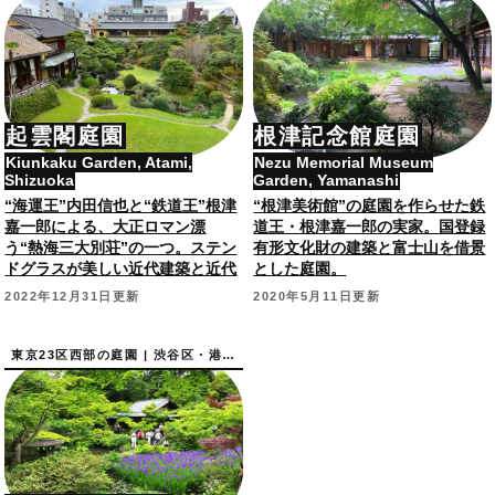
起雲閣庭園
根津記念館庭園
Kiunkaku Garden, Atami,
Nezu Memorial Museum
Shizuoka
Garden, Yamanashi
“海運王”内田信也と“鉄道王”根津
“根津美術館”の庭園を作らせた鉄
嘉一郎による、大正ロマン漂
道王・根津嘉一郎の実家。国登録
う“熱海三大別荘”の一つ。ステン
有形文化財の建築と富士山を借景
ドグラスが美しい近代建築と近代
とした庭園。
日本庭園。
2022年12月31日更新
2020年5月11日更新
東京23区西部の庭園 | 渋谷区・港区の庭園