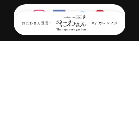
おにわさん運営：
by
カレンフジ
年々消滅が進む『日本庭園』。
そん
な日本庭園の“今”を伝える場所が必
要だ。
庭園情報メディア《おにわさん》では
日本
庭園を中心に2,000箇所の庭園情報と約
40,000枚の庭園写真、
交通アクセスなど庭
園巡りや観光・旅行、
造園・ランドスケー