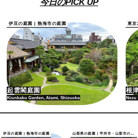
今日のPICK UP
伊豆の庭園 | 熱海市の庭園
東京
起雲閣庭園
根
Kiunkaku Garden, Atami, Shizuoka
Nezu 
伊豆の庭園 | 熱海市の庭園
山梨県の庭園 | 甲州市・山梨市の庭園