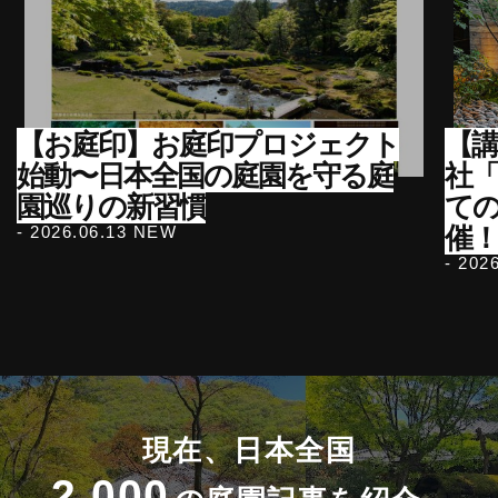
【お庭印】お庭印プロジェクト
【講
始動〜日本全国の庭園を守る庭
社
園巡りの新習慣
て
催
- 2026.06.13 NEW
- 202
現在、日本全国
2,000