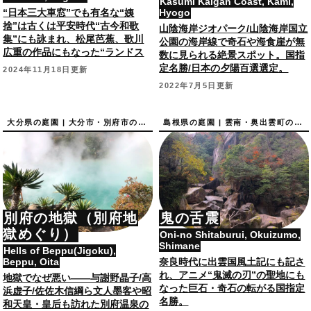
Kasumi Kaigan Coast, Kami,
“日本三大車窓”でも有名な“姨
Hyogo
捨”は古くは平安時代“古今和歌
山陰海岸ジオパーク/山陰海岸国立
集”にも詠まれ、松尾芭蕉、歌川
公園の海岸線で奇石や海食崖が無
広重の作品にもなった“ランドス
数に見られる絶景スポット。国指
ケープの重要文化財”国指定名
定名勝/日本の夕陽百選選定。
2024年11月18日更新
勝。
2022年7月5日更新
大分県の庭園 | 大分市・別府市の庭園
島根県の庭園 | 雲南・奥出雲町の庭園
別府の地獄（別府地
鬼の舌震
獄めぐり）
Oni-no Shitaburui, Okuizumo,
Shimane
Hells of Beppu(Jigoku),
Beppu, Oita
奈良時代に出雲国風土記にも記さ
れ、アニメ“鬼滅の刃”の聖地にも
地獄でなぜ悪い――与謝野晶子/高
なった巨石・奇石の転がる国指定
浜虚子/佐佐木信綱ら文人墨客や昭
名勝。
和天皇・皇后も訪れた別府温泉の