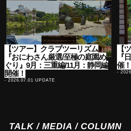
【ツアー】クラブツーリズム
【ツ
『おにわさん厳選/至極の庭園め
『
ぐり』9月：三重編/11月：静岡編
催！
開催！
- 202
- 2026.07.01 UPDATE
TALK / MEDIA / COLUMN