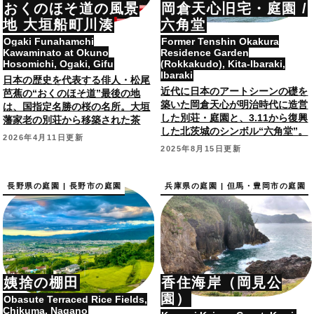
おくのほそ道の風景
岡倉天心旧宅・庭園 /
地 大垣船町川湊
六角堂
Ogaki Funahamchi
Former Tenshin Okakura
Kawaminato at Okuno
Residence Garden
Hosomichi, Ogaki, Gifu
(Rokkakudo), Kita-Ibaraki,
Ibaraki
日本の歴史を代表する俳人・松尾
近代に日本のアートシーンの礎を
芭蕉の“おくのほそ道”最後の地
築いた岡倉天心が明治時代に造営
は、国指定名勝の桜の名所。大垣
した別荘・庭園と、3.11から復興
藩家老の別荘から移築された茶
した北茨城のシンボル“六角堂”。
室“無何有荘 大醒榭”も。
2026年4月11日更新
庭園と建築が国登録文化財。
2025年8月15日更新
長野県の庭園 | 長野市の庭園
兵庫県の庭園 | 但馬・豊岡市の庭園
姨捨の棚田
香住海岸（岡見公
園）
Obasute Terraced Rice Fields,
Chikuma, Nagano