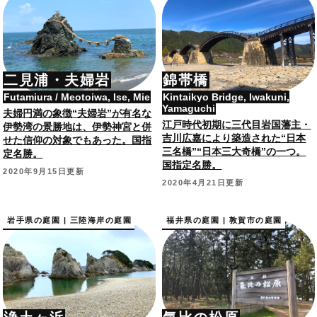
二見浦・夫婦岩
錦帯橋
Futamiura / Meotoiwa, Ise, Mie
Kintaikyo Bridge, Iwakuni,
Yamaguchi
夫婦円満の象徴“夫婦岩”が有名な
江戸時代初期に三代目岩国藩主・
伊勢湾の景勝地は、伊勢神宮と併
吉川広嘉により築造された“日本
せた信仰の対象でもあった。国指
三名橋”“日本三大奇橋”の一つ。
定名勝。
国指定名勝。
2020年9月15日更新
2020年4月21日更新
岩手県の庭園 | 三陸海岸の庭園
福井県の庭園 | 敦賀市の庭園