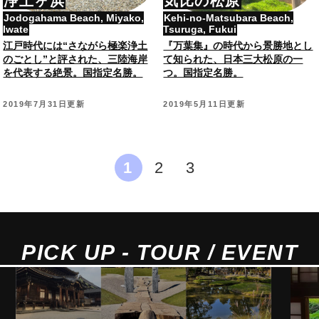
浄土ヶ浜
気比の松原
Jodogahama Beach, Miyako,
Kehi-no-Matsubara Beach,
Iwate
Tsuruga, Fukui
江戸時代には“さながら極楽浄土
『万葉集』の時代から景勝地とし
のごとし”と評された、三陸海岸
て知られた、日本三大松原の一
を代表する絶景。国指定名勝。
つ。国指定名勝。
2019年7月31日更新
2019年5月11日更新
1
2
3
PICK UP - TOUR / EVENT