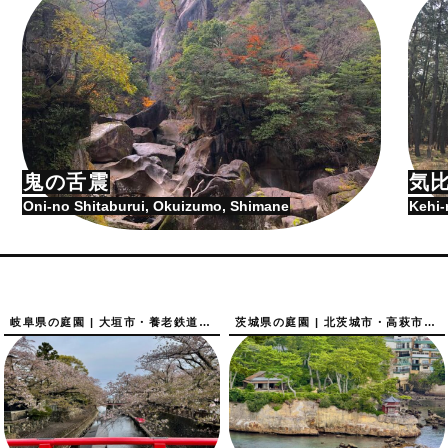
鬼の舌震
気
Oni-no Shitaburui, Okuizumo, Shimane
Kehi-
岐阜県の庭園 | 大垣市・養老鉄道沿線の庭園
茨城県の庭園 | 北茨城市・高萩市の庭園