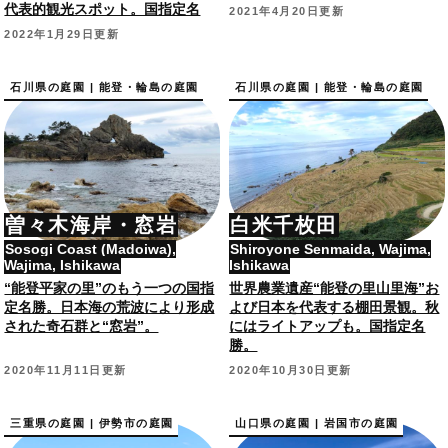
代表的観光スポット。国指定名
2021年4月20日更新
勝。
2022年1月29日更新
石川県の庭園 | 能登・輪島の庭園
石川県の庭園 | 能登・輪島の庭園
曽々木海岸・窓岩
白米千枚田
Sosogi Coast (Madoiwa),
Shiroyone Senmaida, Wajima,
Wajima, Ishikawa
Ishikawa
“能登平家の里”のもう一つの国指
世界農業遺産“能登の里山里海”お
定名勝。日本海の荒波により形成
よび日本を代表する棚田景観。秋
された奇石群と“窓岩”。
にはライトアップも。国指定名
勝。
2020年11月11日更新
2020年10月30日更新
三重県の庭園 | 伊勢市の庭園
山口県の庭園 | 岩国市の庭園