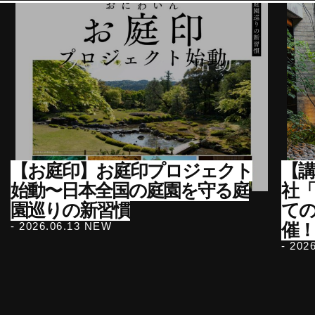
【お庭印】お庭印プロジェクト
【講
始動〜日本全国の庭園を守る庭
社
園巡りの新習慣
て
催
- 2026.06.13 NEW
- 202