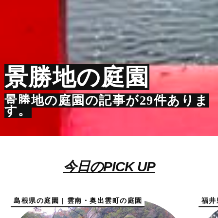
景勝地の庭園
景勝地の庭園の記事が29件ありま
す。
今日のPICK UP
島根県の庭園 | 雲南・奥出雲町の庭園
福井