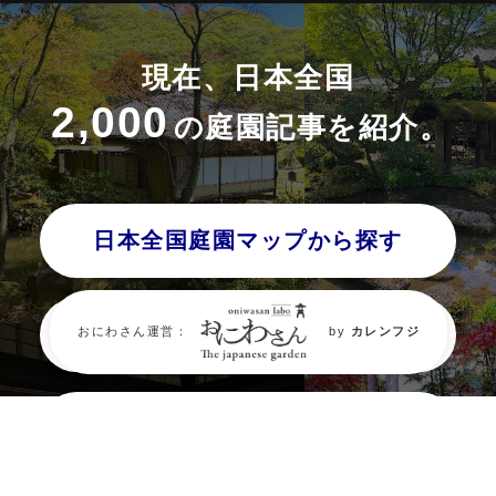
現在、日本全国
2,000
の庭園記事を紹介。
日本全国庭園マップから探す
都道府県から探す
おにわさん運営：
by
カレンフジ
タグから探す