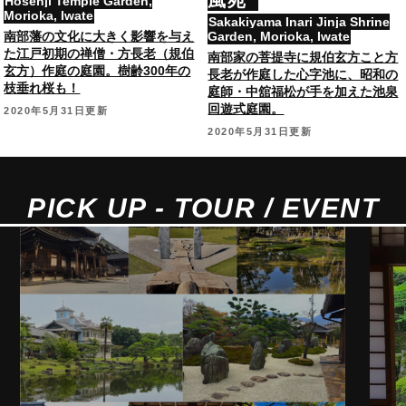
Hosenji Temple Garden,
Morioka, Iwate
Sakakiyama Inari Jinja Shrine
南部藩の文化に大きく影響を与え
Garden, Morioka, Iwate
た江戸初期の禅僧・方長老（規伯
南部家の菩提寺に規伯玄方こと方
玄方）作庭の庭園。樹齢300年の
長老が作庭した心字池に、昭和の
枝垂れ桜も！
庭師・中舘福松が手を加えた池泉
回遊式庭園。
2020年5月31日更新
2020年5月31日更新
PICK UP - TOUR / EVENT