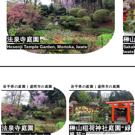
法泉寺庭園
榊
Hosenji Temple Garden, Morioka, Iwate
Sakak
Iwate
岩手県の庭園 | 盛岡市の庭園
岩手県の庭園 | 盛岡市の庭園
法泉寺庭園
榊山稲荷神社庭園“緑
風苑”