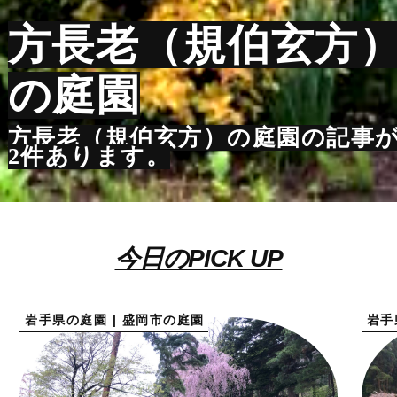
方長老（規伯玄方
の庭園
方長老（規伯玄方）の庭園の記事
2件あります。
今日のPICK UP
岩手県の庭園 | 盛岡市の庭園
岩手