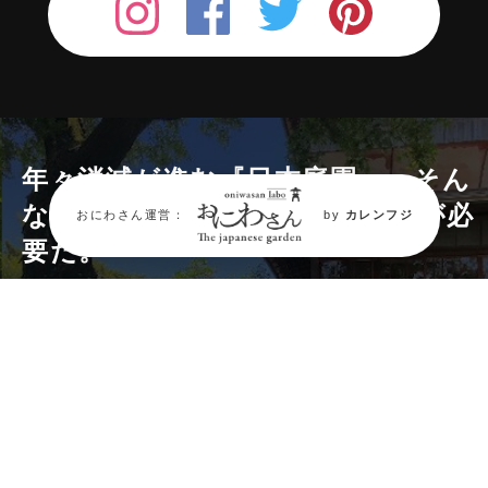
年々消滅が進む『日本庭園』。
そん
な日本庭園の“今”を伝える場所が必
おにわさん運営：
by
カレンフジ
要だ。
庭園情報メディア《おにわさん》では
日本
庭園を中心に2,000箇所の庭園情報と約
40,000枚の庭園写真、
交通アクセスなど庭
園巡りや観光・旅行、
造園・ランドスケー
プのデザインに役立つ情報を紹介していま