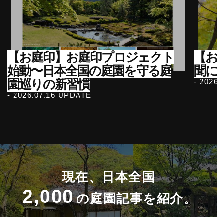
【お庭印】お庭印プロジェクト
【
始動〜日本全国の庭園を守る庭
聞
園巡りの新習慣
- 202
- 2026.07.16 UPDATE
現在、日本全国
2,000
の庭園記事を紹介。