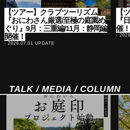
【ツアー】クラブツーリズム
【ツ
『おにわさん厳選/至極の庭園め
『
ぐり』9月：三重編/11月：静岡編
催！
開催！
- 202
- 2026.07.01 UPDATE
TALK / MEDIA / COLUMN