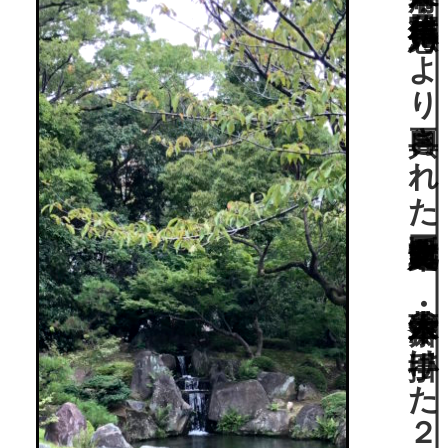
江戸幕府２代目将軍・徳川秀忠により再興された国重要文化財建築と、茶人・木津聿斎の手掛けた２つの庭園「補陀落の庭」「極楽浄土の庭」。