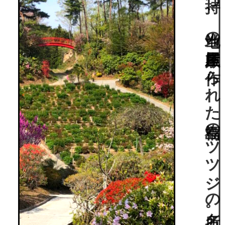
江戸時代からの歴史を持つ、当地の庄屋屋敷に作られた福島のツツジの名所。約一万株の圧巻なツツジ！