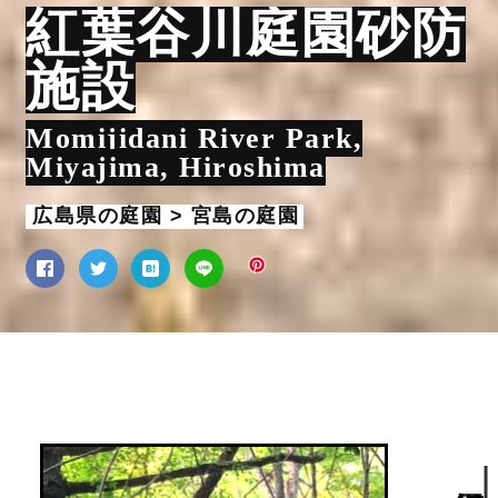
紅葉谷川庭園砂防
施設
Momijidani River Park,
Miyajima, Hiroshima
広島県の庭園 > 宮島の庭園