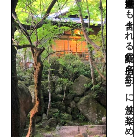
世界遺産にも含まれる紅葉の名所。約1kmに渡り楽しめる、庭師の手で造営された砂防ダム。国指定重要文化財。