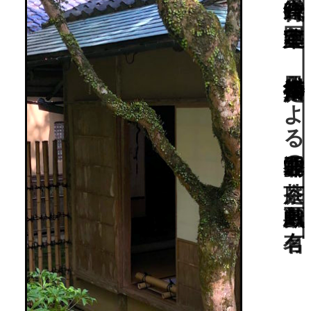
京都の世界遺産寺院に残る鎌倉時代の国宝建築と、七代目小川治兵衛作庭による通常非公開の茶庭。鳥獣戯画も有名。