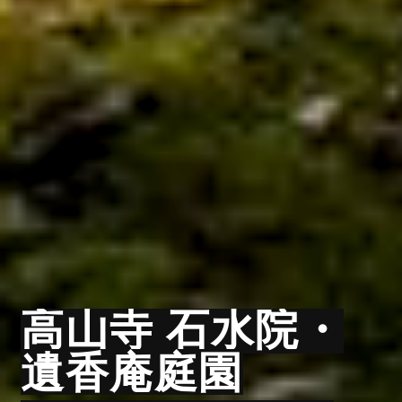
高山寺 石水院・
遺香庵庭園