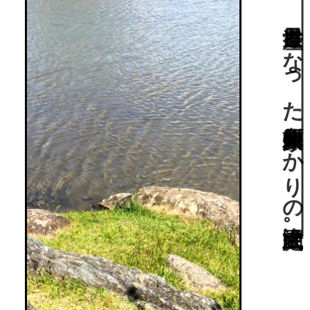
隣接する毛越寺庭園と同様に平安時代末に作庭され、世界遺産となった奥州藤原家ゆかりの浄土式庭園。