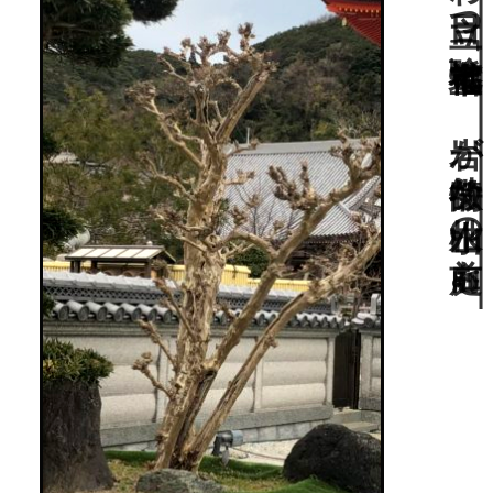
淡路島七福神の総本院。ひときわ目立つ「瑜祗七福宝塔」と、岩が特徴的な枯山水の前庭も。