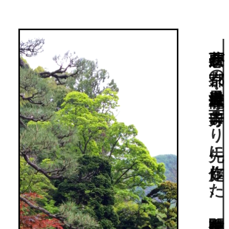
夢窓疎石が京都の世界遺産・天龍寺、西芳寺より先に作庭した、関東甲信越を代表する寺院庭園。国指定名勝。