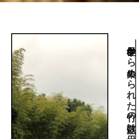
世界中から集められた竹の数は日本一。水俣の川と海を表現した、大規模な池泉回遊式庭園。