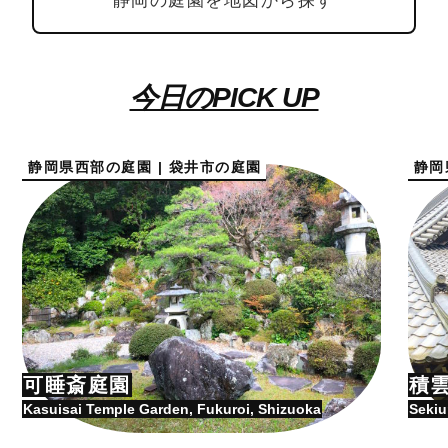
静岡の庭園を地図から探す
今日のPICK UP
静岡県西部の庭園 | 袋井市の庭園
静岡
可睡斎庭園
積
Kasuisai Temple Garden, Fukuroi, Shizuoka
Sekiu