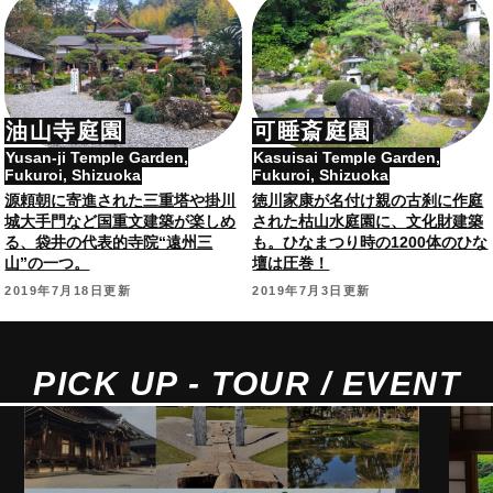
油山寺庭園
可睡斎庭園
Yusan-ji Temple Garden,
Kasuisai Temple Garden,
Fukuroi, Shizuoka
Fukuroi, Shizuoka
源頼朝に寄進された三重塔や掛川
徳川家康が名付け親の古刹に作庭
城大手門など国重文建築が楽しめ
された枯山水庭園に、文化財建築
る、袋井の代表的寺院“遠州三
も。ひなまつり時の1200体のひな
山”の一つ。
壇は圧巻！
2019年7月18日更新
2019年7月3日更新
PICK UP - TOUR / EVENT