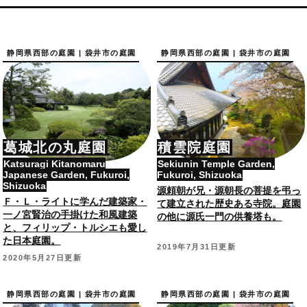
静岡県西部の庭園 | 袋井市の庭園
静岡県西部の庭園 | 袋井市の庭園
葛城北の丸庭園
積雲院庭園
Katsuragi Kitanomaru
Sekiunin Temple Garden,
Japanese Garden, Fukuroi,
Fukuroi, Shizuoka
Shizuoka
源頼朝が兄・源朝長の菩提を弔っ
Ｆ・Ｌ・ライトに学んだ建築家・
て建立された歴史ある寺院。庭園
一ノ宮賢治の手掛けた和風建築
の他に源氏一門の供養塔も。
と、フィリップ・トルシエも愛し
た日本庭園。
2019年7月31日更新
2020年5月27日更新
静岡県西部の庭園 | 袋井市の庭園
静岡県西部の庭園 | 袋井市の庭園