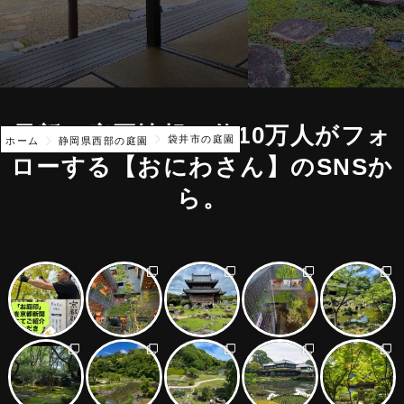
最新の庭園情報は約10万人がフォ
袋井市の庭園
ホーム
静岡県西部の庭園
ローする
【おにわさん】のSNSか
ら。