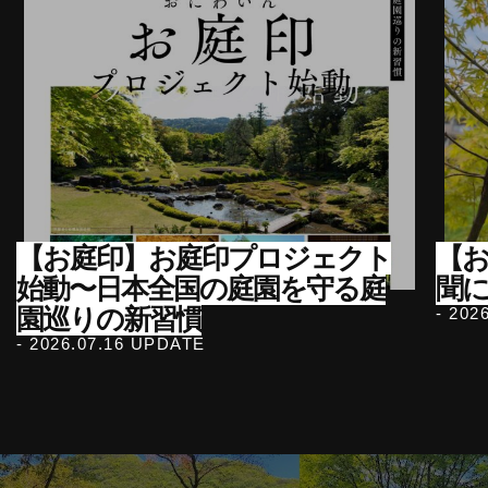
【お庭印】お庭印プロジェクト
【
始動〜日本全国の庭園を守る庭
聞
園巡りの新習慣
- 202
- 2026.07.16 UPDATE