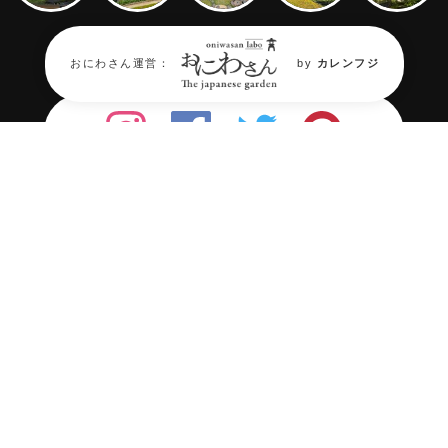
Follow on Oniwastagram
おにわさん運営：
by
カレンフジ
年々消滅が進む『日本庭園』。
そん
な日本庭園の“今”を伝える場所が必
要だ。
庭園情報メディア《おにわさん》では
日本
庭園を中心に2,000箇所の庭園情報と約