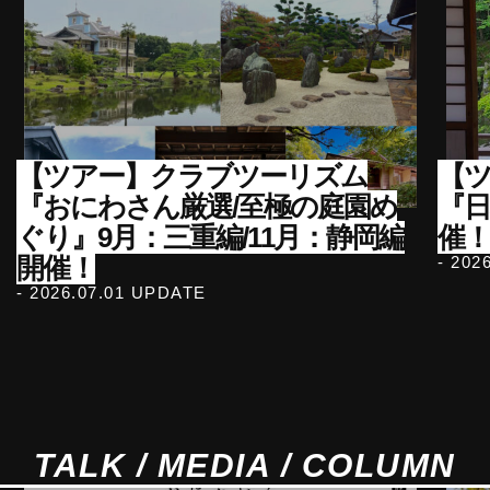
【ツアー】クラブツーリズム
【ツ
『おにわさん厳選/至極の庭園め
『
ぐり』9月：三重編/11月：静岡編
催！
開催！
- 202
- 2026.07.01 UPDATE
TALK / MEDIA / COLUMN