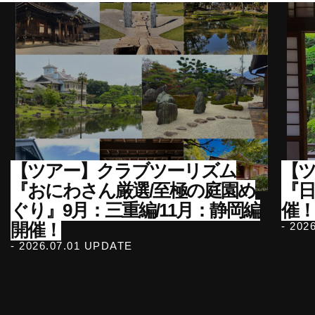
【ツアー】クラブツーリズム
【ツ
『おにわさん厳選/至極の庭園め
『
ぐり』9月：三重編/11月：静岡編
催！
開催！
- 202
- 2026.07.01 UPDATE