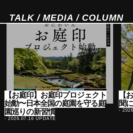
TALK / MEDIA / COLUMN
【お庭印】お庭印プロジェクト
【
始動〜日本全国の庭園を守る庭
聞
園巡りの新習慣
- 202
- 2026.07.16 UPDATE