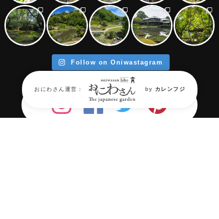
Follow on Oniwastagram
おにわさん運営：
by
カレンフジ
年々消滅が進む『日本庭園』。
そん
な日本庭園の“今”を伝える場所が必
要だ。