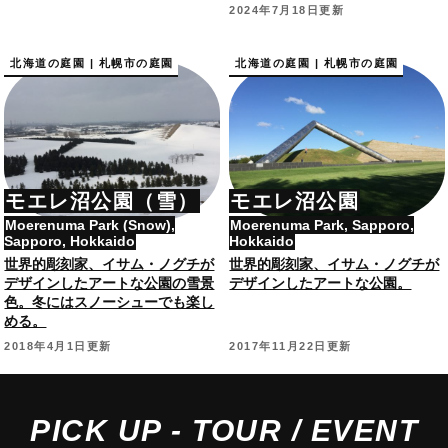
安平が設計の都市公園。
2024年7月18日更新
北海道の庭園 | 札幌市の庭園
北海道の庭園 | 札幌市の庭園
モエレ沼公園（雪）
モエレ沼公園
Moerenuma Park (Snow),
Moerenuma Park, Sapporo,
Sapporo, Hokkaido
Hokkaido
世界的彫刻家、イサム・ノグチが
世界的彫刻家、イサム・ノグチが
デザインしたアートな公園の雪景
デザインしたアートな公園。
色。冬にはスノーシューでも楽し
める。
2018年4月1日更新
2017年11月22日更新
PICK UP - TOUR / EVENT