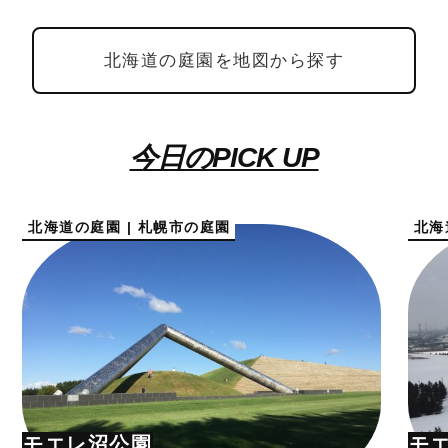
北海道の庭園を地図から探す
今日のPICK UP
北海道の庭園 | 札幌市の庭園
北海
モエレ沼公園
モ