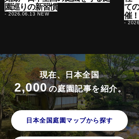
園巡りの新習慣
て
催
- 2026.06.13 NEW
- 202
現在、日本全国
2,000
の庭園記事を紹介。
日本全国庭園マップから探す