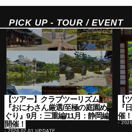
多さから、この山が信仰された
神々しさを身をもって感じられま
す。銅の鳥居や英彦山神宮の…
PICK UP - TOUR / EVENT
【ツアー】クラブツーリズム
【ツ
『おにわさん厳選/至極の庭園め
『
ぐり』9月：三重編/11月：静岡編
催！
開催！
- 202
- 2026.07.01 UPDATE