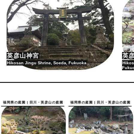
英彦山神宮
英
Hikosan Jingu Shrine, Soeda, Fukuoka
Hiko
Fuku
福岡県の庭園 | 田川・英彦山の庭園
福岡県の庭園 | 田川・英彦山の庭園