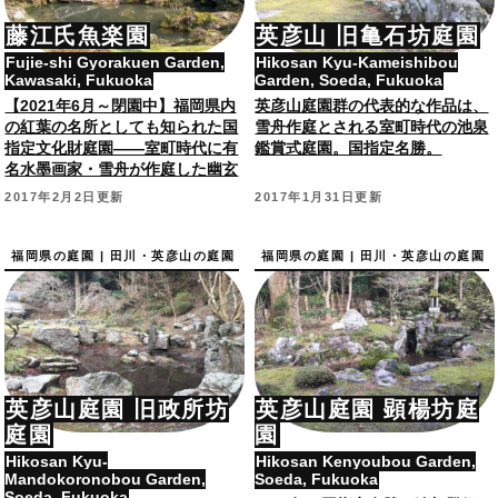
藤江氏魚楽園
英彦山 旧亀石坊庭園
Fujie-shi Gyorakuen Garden,
Hikosan Kyu-Kameishibou
Kawasaki, Fukuoka
Garden, Soeda, Fukuoka
【2021年6月～閉園中】福岡県内
英彦山庭園群の代表的な作品は、
の紅葉の名所としても知られた国
雪舟作庭とされる室町時代の池泉
指定文化財庭園――室町時代に有
鑑賞式庭園。国指定名勝。
名水墨画家・雪舟が作庭した幽玄
な池泉庭園。
2017年2月2日更新
2017年1月31日更新
福岡県の庭園 | 田川・英彦山の庭園
福岡県の庭園 | 田川・英彦山の庭園
英彦山庭園 旧政所坊
英彦山庭園 顕楊坊庭
庭園
園
Hikosan Kyu-
Hikosan Kenyoubou Garden,
Mandokoronobou Garden,
Soeda, Fukuoka
Soeda, Fukuoka