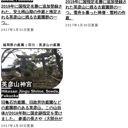
2019年に国指定名勝に追加登録さ
2019年に国指定名勝に追加登録さ
れた英彦山に残る古庭園群の一
れた、安土桃山期の作庭と推定さ
つ。雪舟を慕った禅僧・雪村の作
れる英彦山に残る古庭園群の一
庭。
つ。
2017年1月30日更新
2017年1月31日更新
福岡県の庭園 | 田川・英彦山の庭園
英彦山神宮
Hikosan Jingu Shrine, Soeda,
Fukuoka
旧亀石坊庭園、旧政所坊庭園など
の庭園群のある英彦山。この山自
体が2016年秋に国史跡指定を受け
ました。 参道の長さや（大部分が
消失したけど面影が残る）宿坊の
2017年1月30日更新