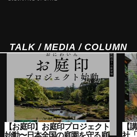
TALK / MEDIA / COLUMN
【お庭印】お庭印プロジェクト
【講
始動〜日本全国の庭園を守る庭
社