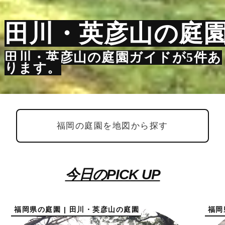
田川・英彦山の庭
田川・英彦山の庭園ガイドが5件あ
ります。
福岡の庭園を地図から探す
今日のPICK UP
福岡県の庭園 | 田川・英彦山の庭園
福岡