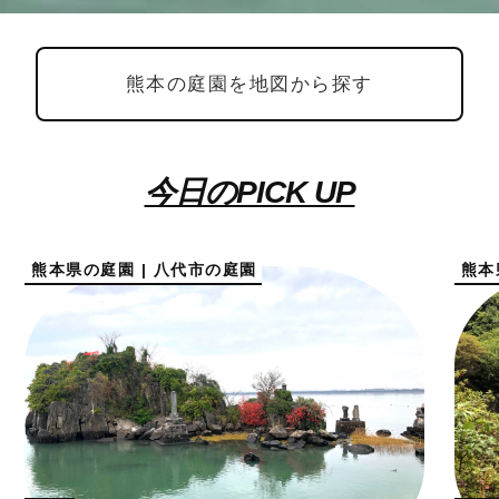
熊本の庭園を地図から探す
今日のPICK UP
熊本県の庭園 | 八代市の庭園
熊本