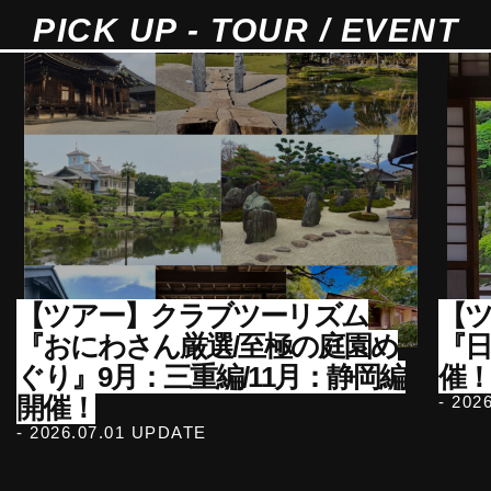
PICK UP - TOUR / EVENT
【ツアー】クラブツーリズム
【ツ
『おにわさん厳選/至極の庭園め
『
ぐり』9月：三重編/11月：静岡編
催！
開催！
- 202
- 2026.07.01 UPDATE