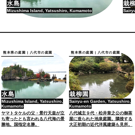
水島
栽
Mizushima Island, Yatsushiro, Kumamoto
Sairy
熊本県の庭園 | 八代市の庭園
熊本県の庭園 | 八代市の庭園
水島
栽柳園
Mizushima Island, Yatsushiro,
Sairyu-en Garden, Yatsushiro,
Kumamoto
Kumamoto
ヤマトタケルの父・景行天皇が立
八代城主９代・松井章之公の御茶
ち寄ったとも言われる八代海の景
屋に造られた池泉庭園。隣接する
勝地。国指定名勝。
大正初期の近代洋風建築も見所。