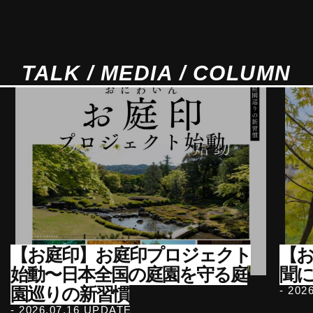
TALK / MEDIA / COLUMN
【お庭印】お庭印プロジェクト
【
始動〜日本全国の庭園を守る庭
聞
園巡りの新習慣
- 202
- 2026.07.16 UPDATE