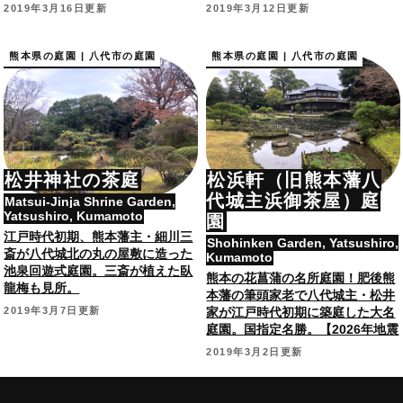
2019年3月16日更新
2019年3月12日更新
熊本県の庭園 | 八代市の庭園
熊本県の庭園 | 八代市の庭園
松井神社の茶庭
松浜軒（旧熊本藩八
代城主浜御茶屋）庭
Matsui-Jinja Shrine Garden,
Yatsushiro, Kumamoto
園
江戸時代初期、熊本藩主・細川三
Shohinken Garden, Yatsushiro,
斎が八代城北の丸の屋敷に造った
Kumamoto
池泉回遊式庭園。三斎が植えた臥
熊本の花菖蒲の名所庭園！肥後熊
龍梅も見所。
本藩の筆頭家老で八代城主・松井
2019年3月7日更新
家が江戸時代初期に築庭した大名
庭園。国指定名勝。【2026年地震
被害により休園】
2019年3月2日更新