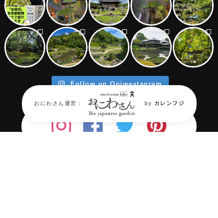
Follow on Oniwastagram
おにわさん運営：
by
カレンフジ
年々消滅が進む『日本庭園』。
そん
な日本庭園の“今”を伝える場所が必