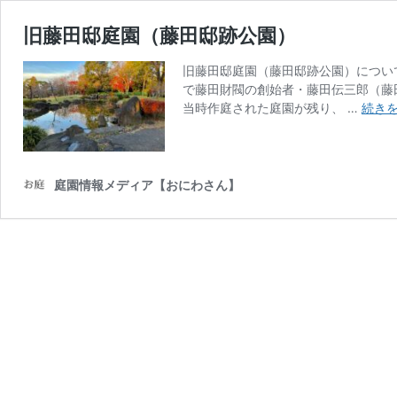
旧藤田邸庭園（藤田邸跡公園）
旧藤田邸庭園（藤田邸跡公園）につい
で藤田財閥の創始者・藤田伝三郎（藤
当時作庭された庭園が残り、 …
続き
庭園情報メディア【おにわさん】